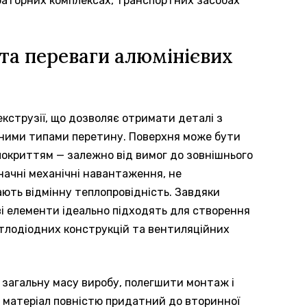
ораторних комплексах, транспортних засобах
та переваги алюмінієвих
екструзії, що дозволяє отримати деталі з
ними типами перетину. Поверхня може бути
покриттям — залежно від вимог до зовнішнього
начні механічні навантаження, не
ють відмінну теплопровідність. Завдяки
ві елементи ідеально підходять для створення
вітлодіодних конструкцій та вентиляційних
загальну масу виробу, полегшити монтаж і
, матеріал повністю придатний до вторинної