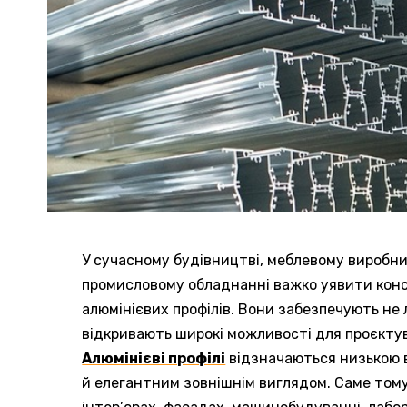
У сучасному будівництві, меблевому виробн
промисловому обладнанні важко уявити конст
алюмінієвих профілів.
Вони забезпечують не ли
відкривають широкі можливості для проєктув
Алюмінієві профілі
відзначаються низькою ва
й елегантним зовнішнім виглядом. Саме тому