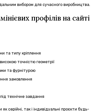
відальним вибором для сучасного виробництва.
інієвих профілів на сайті
ини та типу кріплення
високою точністю геометрії
ами та фурнітурою
лення замовлення
 під технічне завдання
як серійні, так і індивідуальні проєкти будь-