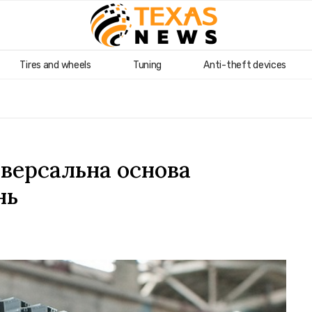
Tires and wheels
Tuning
Anti-theft devices
іверсальна основа
нь