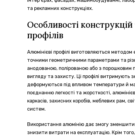
інтер’єрах, фасадах, машинобудуванні, лаб
та рекламних конструкціях.
Особливості конструкцій 
профілів
Алюмінієві профілі виготовляються методом 
точними геометричними параметрами та різ
анодованою, полірованою або з порошковим 
вигляду та захисту. Ці профілі витримують з
деформуються під впливом температури й ма
поєднанню легкості та жорсткості, алюмініє
каркасів, захисних коробів, меблевих рам, с
систем.
Використання алюмінію дає змогу зменшити 
знизити витрати на експлуатацію. Крім того