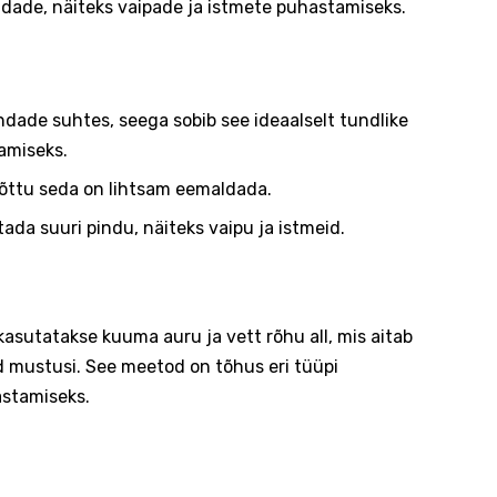
indade, näiteks vaipade ja istmete puhastamiseks.
ndade suhtes, seega sobib see ideaalselt tundlike
tamiseks.
tõttu seda on lihtsam eemaldada.
ada suuri pindu, näiteks vaipu ja istmeid.
asutatakse kuuma auru ja vett rõhu all, mis aitab
 mustusi. See meetod on tõhus eri tüüpi
hastamiseks.