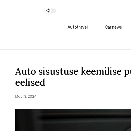
Autotravel
Car news
Auto sisustuse keemilise p
eelised
May 13, 2024