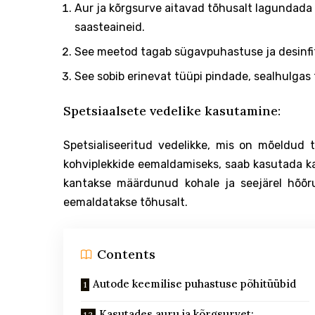
Aur ja kõrgsurve aitavad tõhusalt lagundada
saasteaineid.
See meetod tagab sügavpuhastuse ja desinfit
See sobib erinevat tüüpi pindade, sealhulgas t
Spetsiaalsete vedelike kasutamine:
Spetsialiseeritud vedelikke, mis on mõeldud 
kohviplekkide eemaldamiseks, saab kasutada ka
kantakse määrdunud kohale ja seejärel hõõru
eemaldatakse tõhusalt.
Contents
Autode keemilise puhastuse põhitüübid
Kasutades auru ja kõrgsurvet: