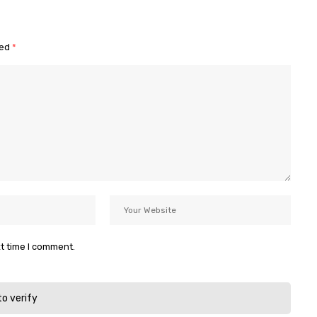
ked
*
xt time I comment.
to verify