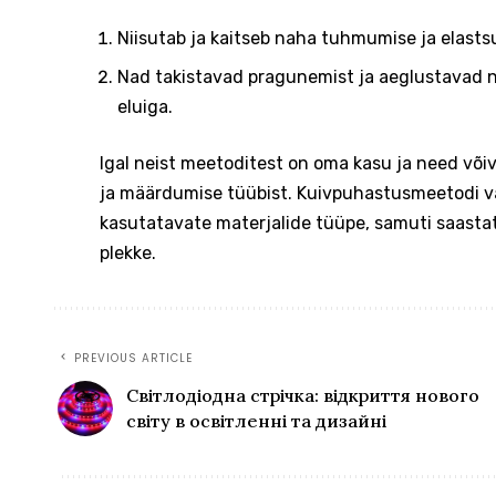
Niisutab ja kaitseb naha tuhmumise ja elasts
Nad takistavad pragunemist ja aeglustavad 
eluiga.
Igal neist meetoditest on oma kasu ja need võiv
ja määrdumise tüübist. Kuivpuhastusmeetodi va
kasutatavate materjalide tüüpe, samuti saasta
plekke.
PREVIOUS ARTICLE
Світлодіодна стрічка: відкриття нового
світу в освітленні та дизайні