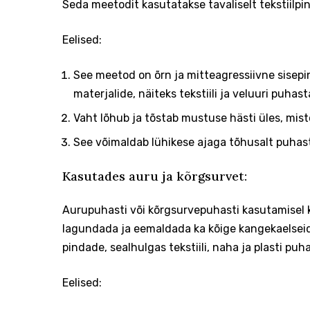
Seda meetodit kasutatakse tavaliselt tekstiilp
Eelised:
See meetod on õrn ja mitteagressiivne sisepi
materjalide, näiteks tekstiili ja veluuri puhas
Vaht lõhub ja tõstab mustuse hästi üles, mis
See võimaldab lühikese ajaga tõhusalt puhast
Kasutades auru ja kõrgsurvet:
Aurupuhasti või kõrgsurvepuhasti kasutamisel k
lagundada ja eemaldada ka kõige kangekaelseid
pindade, sealhulgas tekstiili, naha ja plasti pu
Eelised: