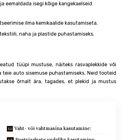
 ja eemaldada isegi kõige kangekaelseid
seerimise ilma kemikaalide kasutamiseta.
ekstiili, naha ja plastide puhastamiseks.
teatud tüüpi mustuse, näiteks rasvaplekkide või
 teie auto sisemuse puhastamiseks. Neid tooteid
takse õrnalt ära, tagades, et plekid ja mustus
Vaht- või vahtmasina kasutamine:
Spetsiaalsete vedelike kasutamine: