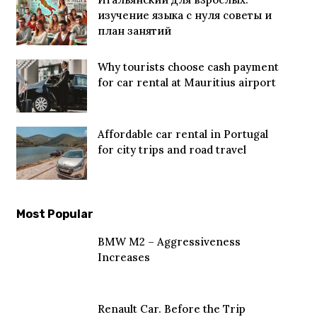
изучение языка с нуля советы и
план занятий
Why tourists choose cash payment
for car rental at Mauritius airport
Affordable car rental in Portugal
for city trips and road travel
Most Popular
BMW M2 – Aggressiveness
Increases
Renault Car. Before the Trip