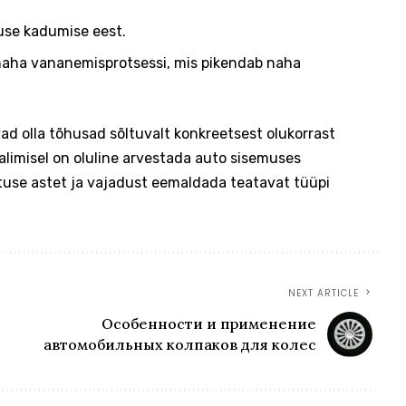
use kadumise eest.
naha vananemisprotsessi, mis pikendab naha
ad olla tõhusad sõltuvalt konkreetsest olukorrast
limisel on oluline arvestada auto sisemuses
tuse astet ja vajadust eemaldada teatavat tüüpi
NEXT ARTICLE
Особенности и применение
автомобильных колпаков для колес