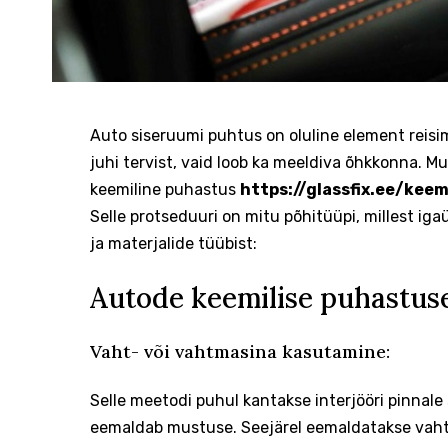
Auto siseruumi puhtus on oluline element reisimi
juhi tervist, vaid loob ka meeldiva õhkkonna.
Mu
keemiline puhastus
https://glassfix.ee/kee
Selle protseduuri on mitu põhitüüpi, millest i
ja materjalide tüübist:
Autode keemilise puhastus
Vaht- või vahtmasina kasutamine:
Selle meetodi puhul kantakse interjööri pinnal
eemaldab mustuse. Seejärel eemaldatakse vaht