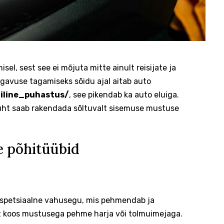
sel, sest see ei mõjuta mitte ainult reisijate ja
gavuse tagamiseks sõidu ajal aitab auto
miline_puhastus/
, see pikendab ka auto eluiga.
gaüht saab rakendada sõltuvalt sisemuse mustuse
e põhitüübid
e spetsiaalne vahusegu, mis pehmendab ja
 koos mustusega pehme harja või tolmuimejaga.