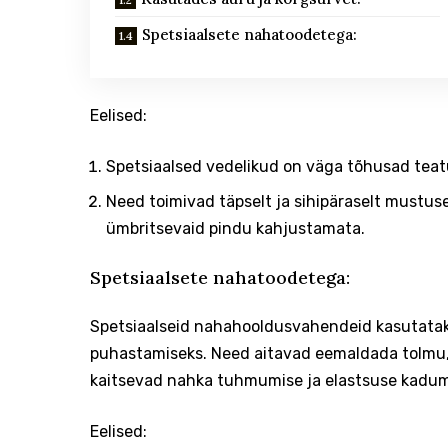
Spetsiaalsete nahatoodetega:
Eelised:
Spetsiaalsed vedelikud on väga tõhusad tea
Need toimivad täpselt ja sihipäraselt mustu
ümbritsevaid pindu kahjustamata.
Spetsiaalsete nahatoodetega:
Spetsiaalseid nahahooldusvahendeid kasutatak
puhastamiseks. Need aitavad eemaldada tolmu, 
kaitsevad nahka tuhmumise ja elastsuse kadum
Eelised: