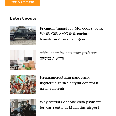
Latest posts
Premium tuning for Mercedes-Benz
W463 G63 AMG 6×6: carbon
transformation of a legend
כיצד לארגן מעבר דירה של משרד: כללים
ודרישות בסיסיות
Итальянский для взрослых:
изучение языка с нуля советы и
план занятий
Why tourists choose cash payment
for car rental at Mauritius airport