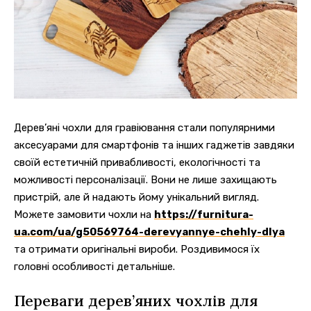
Дерев’яні чохли для гравіювання стали популярними
аксесуарами для смартфонів та інших гаджетів завдяки
своїй естетичній привабливості, екологічності та
можливості персоналізації.
Вони не лише захищають
пристрій, але й надають йому унікальний вигляд.
Можете замовити чохли на
https://furnitura-
ua.com/ua/g50569764-derevyannye-chehly-dlya
та отримати оригінальні вироби. Роздивимося їх
головні особливості детальніше.
Переваги дерев’яних чохлів для