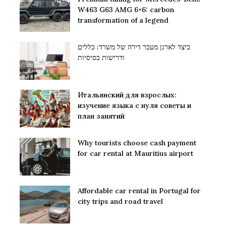
W463 G63 AMG 6×6: carbon
transformation of a legend
כיצד לארגן מעבר דירה של משרד: כללים
ודרישות בסיסיות
Итальянский для взрослых:
изучение языка с нуля советы и
план занятий
Why tourists choose cash payment
for car rental at Mauritius airport
Affordable car rental in Portugal for
city trips and road travel