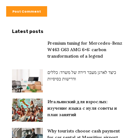
Latest posts
Premium tuning for Mercedes-Benz
W463 G63 AMG 6×6: carbon
transformation of a legend
כיצד לארגן מעבר דירה של משרד: כללים
ודרישות בסיסיות
Итальянский для взрослых:
изучение языка с нуля советы и
план занятий
Why tourists choose cash payment
for car rental at Mauritius airport