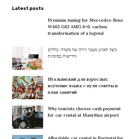
Latest posts
Premium tuning for Mercedes-Benz
W463 G63 AMG 6×6: carbon
transformation of a legend
כיצד לארגן מעבר דירה של משרד: כללים
ודרישות בסיסיות
Итальянский для взрослых:
изучение языка с нуля советы и
план занятий
Why tourists choose cash payment
for car rental at Mauritius airport
Affordable car rental in Portugal for