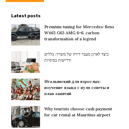
Latest posts
Premium tuning for Mercedes-Benz
W463 G63 AMG 6×6: carbon
transformation of a legend
כיצד לארגן מעבר דירה של משרד: כללים
ודרישות בסיסיות
Итальянский для взрослых:
изучение языка с нуля советы и
план занятий
Why tourists choose cash payment
for car rental at Mauritius airport