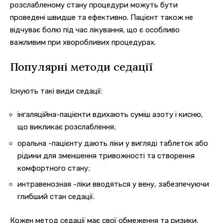
розслабленому стану процедури можуть бути
проведені швидше та ефективно. Пацієнт також не
відчуває болю під час лікування, що є особливо
важливим при хворобливих процедурах.
Популярні методи седації
Існують такі види седації:
інгаляційна-пацієнти вдихають суміш азоту і кисню,
що викликає розслаблення;
оральна -пацієнту дають ліки у вигляді таблеток або
рідини для зменшення тривожності та створення
комфортного стану;
интравенозная -ліки вводяться у вену, забезпечуючи
глибший стан седації.
Кожен метод седації має свої обмеження та ризики.