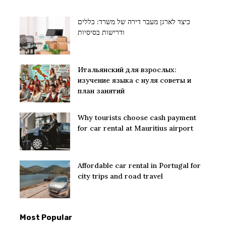
כיצד לארגן מעבר דירה של משרד: כללים
ודרישות בסיסיות
Итальянский для взрослых:
изучение языка с нуля советы и
план занятий
Why tourists choose cash payment
for car rental at Mauritius airport
Affordable car rental in Portugal for
city trips and road travel
Most Popular