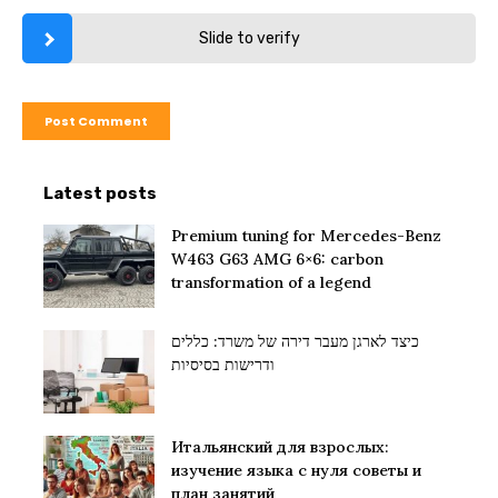
Slide to verify
Latest posts
Premium tuning for Mercedes-Benz
W463 G63 AMG 6×6: carbon
transformation of a legend
כיצד לארגן מעבר דירה של משרד: כללים
ודרישות בסיסיות
Итальянский для взрослых:
изучение языка с нуля советы и
план занятий