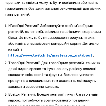
черепахи та ящірки можуть бути всеїдними або навіть
травоїдними. Ось деякі загальні рекомендації для різних
типів рептилій:
М’ясоїдні Рептилії: Забезпечуйте своїх м’ясоїдних
рептилій, як-от змій, свіжими та цілісними джерелами
білка. Це можуть бути заморожені гризуни, птахи,
або навіть спеціалізовані комерційні корми. Детально
на сайті
https://www.twitch.tv/masterzoo_ua/about
.
Травоїдні Рептилії: Для травоїдних рептилій, таких як
деякі види черепах та ігуан, основу раціону повинні
складати свіжі овочі та фрукти. Важливо уникати
продуктів з високим вмістом оксалатів, які можуть
заважати засвоєнню кальцію.
Всеїдні Рептилії: Всеїдні рептилії, як-от багато видів
ящірок, потребують збалансованого поєднання