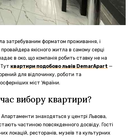
ала затребуваним форматом проживання, і
о провайдера якісного житла в самому серці
адає в око, що компанія робить ставку не на
. Тут
квартири подобово львів DemarApart
—
творений для відпочинку, роботи та
осферніших міст України.
 час вибору квартири?
 Апартаменти знаходяться у центрі Львова,
 стають частиною повсякденного досвіду. Гості
их локацій, ресторанів, музеїв та культурних