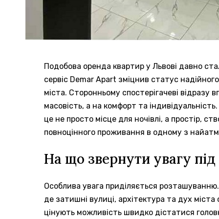
Подобова оренда квартир у Львові давно ст
сервіс Demar Apart зміцнив статус надійног
міста.
Сторонньому спостерігачеві відразу вп
масовість, а на комфорт та індивідуальність
це не просто місце для ночівлі, а простір, с
повноцінного проживання в одному з найатм
На що звернути увагу під
Особлива увага приділяється розташуванню.
де затишні вулиці, архітектура та дух міста
цінують можливість швидко дістатися головн