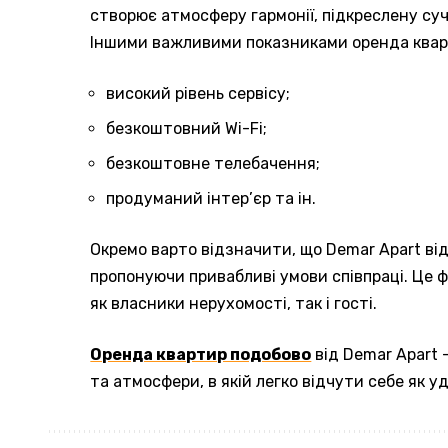
створює атмосферу гармонії, підкреслену су
Іншими важливими показниками оренда квар
високий рівень сервісу;
безкоштовний Wi-Fi;
безкоштовне телебачення;
продуманий інтер’єр та ін.
Окремо варто відзначити, що Demar Apart від
пропонуючи привабливі умови співпраці. Це ф
як власники нерухомості, так і гості.
Оренда квартир подобово
від Demar Apart 
та атмосфери, в якій легко відчути себе як у