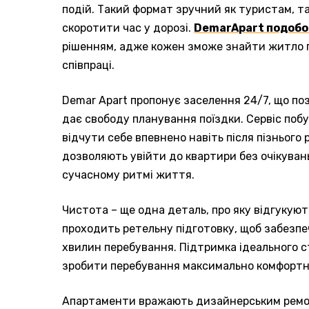
подій. Такий формат зручний як туристам, так
скоротити час у дорозі.
DemarApart подобо
рішенням, адже кожен зможе знайти житло п
співпраці.
Demar Apart пропонує заселення 24/7, що по
дає свободу планування поїздки. Сервіс по
відчути себе впевнено навіть після пізнього 
дозволяють увійти до квартири без очікуван
сучасному ритмі життя.
Чистота – ще одна деталь, про яку відгукуют
проходить ретельну підготовку, щоб забезп
хвилин перебування. Підтримка ідеального ст
зробити перебування максимально комфортн
Апартаменти вражають дизайнерським ремон