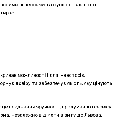
часними рішеннями та функціональністю.
тир є:
криває можливості і для інвесторів,
ормує довіру та забезпечує якість, яку цінують
– це поєднання зручності, продуманого сервісу
дома, незалежно від мети візиту до Львова.