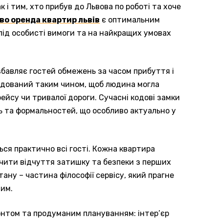
 і тим, хто прибув до Львова по роботі та хоче
во оренда квартир львів
є оптимальним
ід особисті вимоги та на найкращих умовах
збавляє гостей обмежень за часом прибуття і
будований таким чином, щоб людина могла
рейсу чи тривалої дороги. Сучасні кодові замки
ь та формальностей, що особливо актуально у
ься практично всі гості. Кожна квартира
ечити відчуття затишку та безпеки з перших
ану – частина філософії сервісу, який прагне
им.
том та продуманим плануванням: інтер’єр