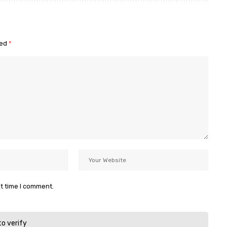
ked
*
xt time I comment.
to verify